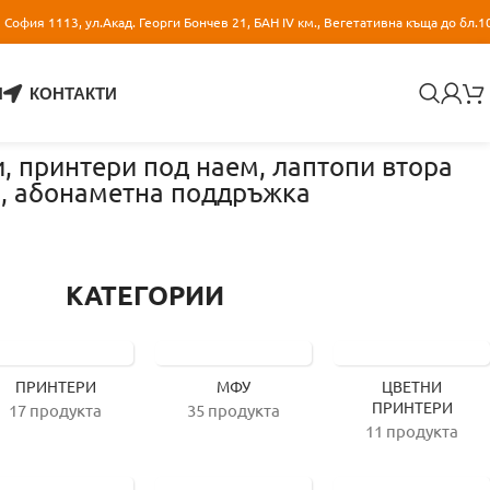
София 1113, ул.Акад. Георги Бончев 21, БАН IV км., Вегетативна къща до бл.1
И
КОНТАКТИ
и, принтери под наем, лаптопи втора
и, абонаметна поддръжка
КАТЕГОРИИ
ПРИНТЕРИ
МФУ
ЦВЕТНИ
ПРИНТЕРИ
17 продукта
35 продукта
11 продукта