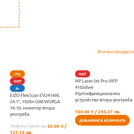
Всички продукти
-7%
HOT
HP LaserJet Pro MFP
HOT
4102dwe
А-
Мултифункционално
EIZO FlexScan EV2416W,
устройство втора употреба
24.1″, 1920×1200 WUXGA
16:10, монитор втора
150.00
€
/ 293.37 лв.
употреба
ДОБАВЯНЕ В КОЛИЧКАТА
65.00
€
/
70.00
€
/ 136.91 лв.
127.13 лв.