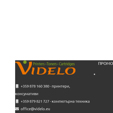
ПРОМО
+359 878 160 380 - принтери,
консумативи
+359 879 821 727 - компютърна техника
office@videlo.eu