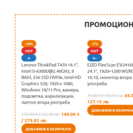
ПРОМОЦИОН
-18%
-7%
HOT
HOT
А
А-
Lenovo ThinkPad T470 14.1″,
EIZO FlexScan EV2416
Intel i5-6300U@2.40GHz, 8
24.1″, 1920×1200 WUX
RAM, 256 SSD NVMe, Intel HD
16:10, монитор втора
Graphics 520, 1920 x 1080,
употреба
Windows 10/11 Pro, камера,
65.
70.00
€
/ 136.91 лв.
подсветка, кирилизация,
127.13 лв.
лаптоп втора употреба
ДОБАВЯНЕ В КОЛИЧКА
140.00
€
170.00
€
/ 332.49 лв.
/ 273.82 лв.
ДОБАВЯНЕ В КОЛИЧКАТА