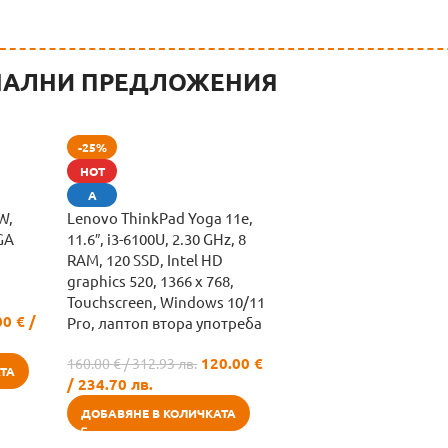
АЛНИ ПРЕДЛОЖЕНИЯ
-25%
HOT
А
W,
Lenovo ThinkPad Yoga 11e,
GA
11.6″, i3-6100U, 2.30 GHz, 8
RAM, 120 SSD, Intel HD
graphics 520, 1366 x 768,
Touchscreen, Windows 10/11
00
€
/
Pro, лаптоп втора употреба
120.00
€
160.00
€
/ 312.93 лв.
ТА
/ 234.70 лв.
ДОБАВЯНЕ В КОЛИЧКАТА