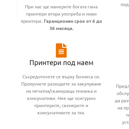
под
При нас ще намерите богата гама
принтери втора употреба и нови
принтери.
Гаранционен срок от 6 до
36 месеца.
Принтери под наем
Съсредоточете се върху бизнеса си.
Пропуснете разходите за закупуване
Предл
на печатна/сканираща техника и
обслу
консумативи. Ние ще осигурим
да раз
принтерите, скенерите и
на п
консумативите за тях.
т
ус