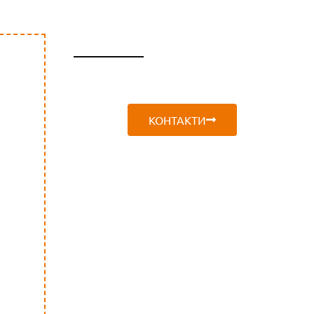
СПЕЦИАЛНО
КОНТАКТИ
ПРЕДЛОЖЕНИЕ
Безплатна
доставка
за България на
всички поръчки за
тонер касети и
барабани,
на
стойност над
50€
.