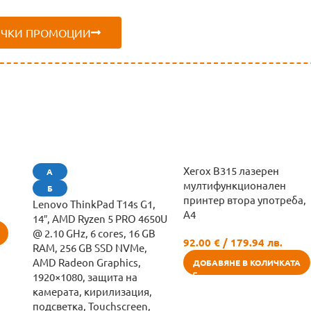
ИЧКИ ПРОМОЦИИ
Xerox B315 лазерен
А
мултифункционален
Б
принтер втора употреба,
Lenovo ThinkPad T14s G1,
A4
14″, AMD Ryzen 5 PRO 4650U
@ 2.10 GHz, 6 cores, 16 GB
92.00
€
/ 179.94 лв.
RAM, 256 GB SSD NVMe,
AMD Radeon Graphics,
ДОБАВЯНЕ В КОЛИЧКАТА
1920×1080, защита на
камерата, кирилизация,
подсветка, Touchscreen,