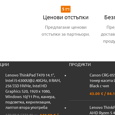
Ценови отстъпки
Без
Предлагаме ценови
Пре
отстъпки за партньори.
достав
прод
ЦИИ
ПРОДУКТИ
Lenovo ThinkPad T470 14.1″,
Canon CRG-05
Intel i5-6300U@2.40GHz, 8 RAM,
тонер касета
256 SSD NVMe, Intel HD
Black с чип
Graphics 520, 1920 x 1080,
43.00
€
/ 84.1
Windows 10/11 Pro, камера,
подсветка, кирилизация,
лаптоп втора употреба
Lenovo ThinkPa
AMD Ryzen 5 