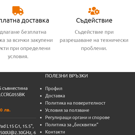
платна доставка
Съдействие
длагаме безплатна
Съдействие при
ка за всички закупени
разрешаване на технически
укти при определени
проблеми.
условия.
ПОЛЕЗНИ ВРЪЗКИ
5 съвместима
Профил
 LCCRG055BK
Доставка
Политика на поверителност
0 лв.
Условия за ползване
Регулиращи органи и спорове
Политика за „бисквитки“
d L15 G1, 15.5",
Контакти
4500U@2.30GHz, 6