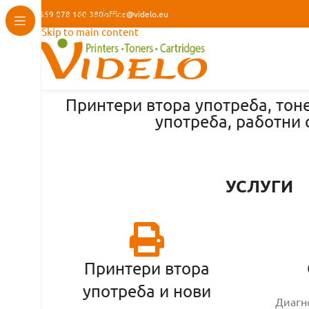
+359 878 160 380
Skip to navigation
office@videlo.eu
Skip to main content
Принтери втора употреба, тоне
употреба, работни
УСЛУГИ
Принтери втора
употреба и нови
Диагн