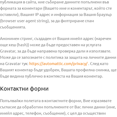
публикация в сайта, ние събираме данните попълнени във
формата за коментари (Вашето име и коментарът, който сте
оставили), Вашият IP адрес и информация за Вашия браузър
(browser user agent string), за да филтрираме спам
съобщенията.
Анонимен стринг, създаден от Вашия имейл адрес (наречен
още хeш (hash)) може да бъде предоставен на услугата
Gravatar, за да бъде направена проверка дали я използвате.
Може да се запознаете с политика за защита на личните данни
на Gravatar тук:
https://automattic.com/privacy/
. След като
Вашият коментар бъде удобрен, Вашата профилна снимка, ще
бъде видима публично в контекста на Вашия коментар.
Контактни форми
Попълвайки полетата в контактните форми, Вие изразявате
съгласие да обработим попълнените от Вас лични данни (име,
имейл адрес, телефон, съобщение), с цел да осъществим