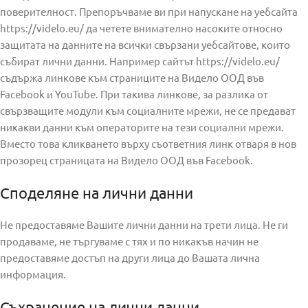
поверителност. Препоръчваме ви при напускане на уебсайта
https://videlo.eu/ да четете внимателно насоките относно
защитата на данните на всички свързани уебсайтове, които
събират лични данни. Например сайтът https://videlo.eu/
съдържа линкове към страниците на Видело ООД във
Facebook и YouTube. При такива линкове, за разлика от
свързващите модули към социалните мрежи, не се предават
никакви данни към операторите на тези социални мрежи.
Вместо това кликването върху съответния линк отваря в нов
прозорец страницата на Видело ООД във Facebook.
Споделяне на лични данни
Не предоставяме Вашите лични данни на трети лица. Не ги
продаваме, не търгуваме с тях и по никакъв начин не
предоставяме достъп на други лица до Вашата лична
информация.
Съхранение на лични данни