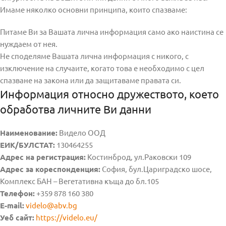
Имаме няколко основни принципа, които спазваме:
Питаме Ви за Вашата лична информация само ако наистина се
нуждаем от нея.
Не споделяме Вашата лична информация с никого, с
изключение на случаите, когато това е необходимо с цел
спазване на закона или да защитаваме правата си.
Информация относно дружеството, което
обработва личните Ви данни
Наименование:
Видело ООД
ЕИК/БУЛСТАТ:
130464255
Адрес на регистрация:
Костинброд, ул.Раковски 109
Адрес за кореспонденция:
София, бул.Цариградско шосе,
Комплекс БАН – Вегетативна къща до бл.105
Телефон:
+359 878 160 380
E-mail:
videlo@abv.bg
Уеб сайт:
https://videlo.eu/