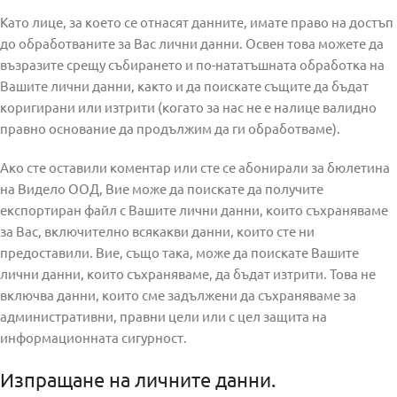
Като лице, за което се отнасят данните, имате право на достъп
до обработваните за Вас лични данни. Освен това можете да
възразите срещу събирането и по-нататъшната обработка на
Вашите лични данни, както и да поискате същите да бъдат
коригирани или изтрити (когато за нас не е налице валидно
правно основание да продължим да ги обработваме).
Ако сте оставили коментар или сте се абонирали за бюлетина
на Видело ООД, Вие може да поискате да получите
експортиран файл с Вашите лични данни, които съхраняваме
за Вас, включително всякакви данни, които сте ни
предоставили. Вие, също така, може да поискате Вашите
лични данни, които съхраняваме, да бъдат изтрити. Това не
включва данни, които сме задължени да съхраняваме за
административни, правни цели или с цел защита на
информационната сигурност.
Изпращане на личните данни.