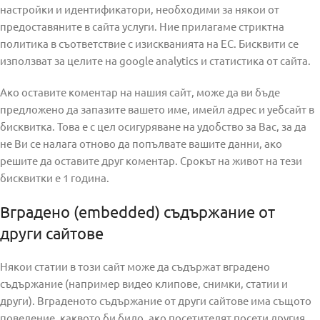
настройки и идентификатори, необходими за някои от
предоставяните в сайта услуги. Ние прилагаме стриктна
политика в съответствие с изискванията на ЕС. Бисквити се
използват за целите на google analytics и статистика от сайта.
Ако оставите коментар на нашия сайт, може да ви бъде
предложено да запазите вашето име, имейл адрес и уебсайт в
бисквитка. Това е с цел осигуряване на удобство за Вас, за да
не Ви се налага отново да попълвате вашите данни, ако
решите да оставите друг коментар. Срокът на живот на тези
бисквитки е 1 година.
Вградено (embedded) съдържание от
други сайтове
Някои статии в този сайт може да съдържат вградено
съдържание (например видео клипове, снимки, статии и
други). Вграденото съдържание от други сайтове има същото
поведение, каквото би било, ако посетителят посети другия