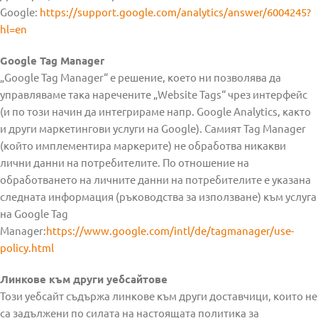
Google:
https://support.google.com/analytics/answer/6004245?
hl=en
Google Tag Manager
„Google Tag Manager“ е решение, което ни позволява да
управляваме така наречените „Website Tags“ чрез интерфейс
(и по този начин да интегрираме напр. Google Analytics, както
и други маркетингови услуги на Google). Самият Tag Manager
(който имплементира маркерите) не обработва никакви
лични данни на потребителите. По отношение на
обработването на личните данни на потребителите е указана
следната информация (ръководства за използване) към услуга
на Google Tag
Manager:
https://www.google.com/intl/de/tagmanager/use-
policy.html
Линкове към други уебсайтове
Този уебсайт съдържа линкове към други доставчици, които не
са задължени по силата на настоящата политика за