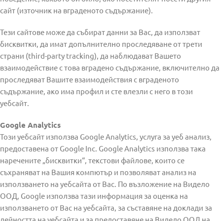
сайт (източник на вграденото съдържание).
Тези сайтове може да събират данни за Вас, да използват
бисквитки, да имат допълнително проследяване от трети
страни (third-party tracking), да наблюдават Вашето
взаимодействие с това вградено съдържание, включително да
проследяват Вашите взаимодействия с вграденото
съдържание, ако има профил и сте влезли с него в този
уебсайт.
Google Analytics
Този уебсайт използва Google Analytics, услуга за уеб анализ,
предоставена от Google Inc. Google Analytics използва така
наречените „бисквитки“, текстови файлове, които се
съхраняват на Вашия компютър и позволяват анализ на
използването на уебсайта от Вас. По възложение на Видело
ООД, Google използва тази информация за оценка на
използването от Вас на уебсайта, за съставяне на доклади за
дейността на уебсайта и за предоставяне на Видело ООД на