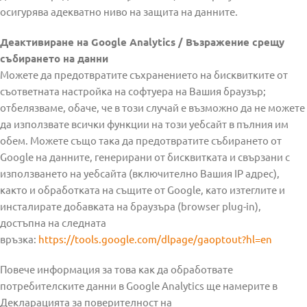
осигурява адекватно ниво на защита на данните.
Деактивиране на Google Analytics / Възражение срещу
събирането на данни
Можете да предотвратите съхранението на бисквитките от
съответната настройка на софтуера на Вашия браузър;
отбелязваме, обаче, че в този случай е възможно да не можете
да използвате всички функции на този уебсайт в пълния им
обем. Можете също така да предотвратите събирането от
Google на данните, генерирани от бисквитката и свързани с
използването на уебсайта (включително Вашия IP адрес),
както и обработката на същите от Google, като изтеглите и
инсталирате добавката на браузъра (browser plug-in),
достъпна на следната
връзка:
https://tools.google.com/dlpage/gaoptout?hl=en
Повече информация за това как да обработвате
потребителските данни в Google Analytics ще намерите в
Декларацията за поверителност на