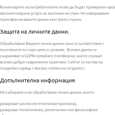
Коментарите на потребителите може да бъдат проверени чрез
автоматизирана услуга за засичане на спам. Не извършваме
трансфер на вашите данни към трети страни.
Защита на личните данни.
Обработваме Вашите лични данни само в съответствие с
посочените по-горе цели и срокове. Всички данни се
съхраняват в GDPR-compliant платформи, които спазват
всички добри съвременни практики. Сайтът се хоства на
споделен сървър с висока степен на сигурност.
Допълнителна информация
Не събираме и не обработваме лични данни, които:
разкриват расов или етнически произход;
разкриват политически, религиозни или философски