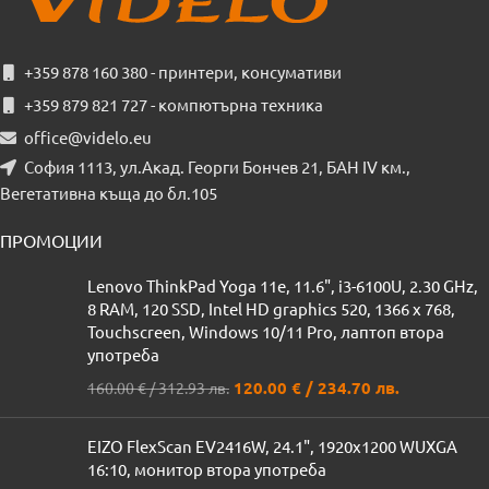
+359 878 160 380 - принтери, консумативи
+359 879 821 727 - компютърна техника
office@videlo.eu
София 1113, ул.Акад. Георги Бончев 21, БАН IV км.,
Вегетативна къща до бл.105
ПРОМОЦИИ
Lenovo ThinkPad Yoga 11e, 11.6", i3-6100U, 2.30 GHz,
8 RAM, 120 SSD, Intel HD graphics 520, 1366 x 768,
Touchscreen, Windows 10/11 Pro, лаптоп втора
употреба
120.00
€
/ 234.70 лв.
160.00
€
/ 312.93 лв.
EIZO FlexScan EV2416W, 24.1", 1920x1200 WUXGA
16:10, монитор втора употреба