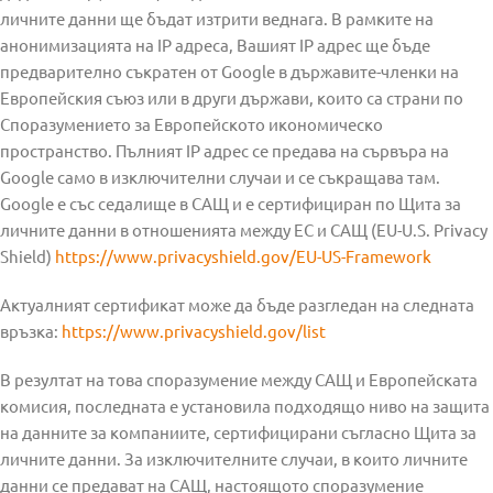
личните данни ще бъдат изтрити веднага. В рамките на
анонимизацията на IP адреса, Вашият IP адрес ще бъде
предварително съкратен от Google в държавите-членки на
Европейския съюз или в други държави, които са страни по
Споразумението за Европейското икономическо
пространство. Пълният IP адрес се предава на сървъра на
Google само в изключителни случаи и се съкращава там.
Google е със седалище в САЩ и е сертифициран по Щита за
личните данни в отношенията между ЕС и САЩ (EU-U.S. Privacy
Shield)
https://www.privacyshield.gov/EU-US-Framework
Актуалният сертификат може да бъде разгледан на следната
връзка:
https://www.privacyshield.gov/list
В резултат на това споразумение между САЩ и Европейската
комисия, последната е установила подходящо ниво на защита
на данните за компаниите, сертифицирани съгласно Щита за
личните данни. За изключителните случаи, в които личните
данни се предават на САЩ, настоящото споразумение