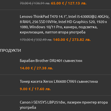
65.00
€
/ 127.13 лв.
70.00
€
/ 136.91 лв.
Lenovo ThinkPad T470 14.1″, Intel i5-6300U@2.40GHz,
8 RAM, 256 SSD NVMe, Intel HD Graphics 520, 1920 x
1080, Windows 10/11 Pro, камера, подсветка,
кирилизация, лаптоп втора употреба
140.00
€
/ 273.82 лв.
170.00
€
/ 332.49 лв.
ПРОДУКТИ
Барабан Brother DR2401 съвместим
14.00
€
/ 27.38 лв.
Тонер касета Xerox LX6600 CYAN съвместима
9.00
€
/ 17.60 лв.
Canon i-SENSYS LBP251dw, лазерен принтер втора
употреба