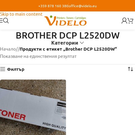
+359 878 160 380
office@videlo.eu
Skip to navigation
Skip to main content
BROTHER DCP L2520DW
Категории
Начало
/
Продукти с етикет „Brother DCP L2520DW“
Показване на единствения резултат
Филтър