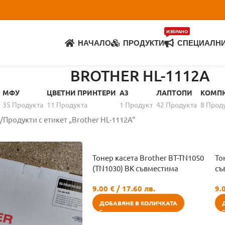
ИЗБРАНО
НАЧАЛО
ПРОДУКТИ
СПЕЦИАЛН
BROTHER HL-1112A
МФУ
ЦВЕТНИ ПРИНТЕРИ
A3
ЛАПТОПИ
КОМП
35 Продуктa
11 Продуктa
1 Продукт
42 Продуктa
8 Прод
Продукти с етикет „Brother HL-1112A“
Тонер касета Brother BT-TN1050
То
(TN1030) BK съвместима
съ
9.00
€
/ 17.60 лв.
9.
ДОБАВЯНЕ В КОЛИЧКАТА