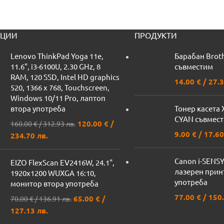
ЦИИ
ПРОДУКТИ
Lenovo ThinkPad Yoga 11e,
Барабан Brot
11.6", i3-6100U, 2.30 GHz, 8
съвместим
RAM, 120 SSD, Intel HD graphics
14.00
€
/ 27.3
520, 1366 x 768, Touchscreen,
Windows 10/11 Pro, лаптоп
втора употреба
Тонер касета 
CYAN съвмес
120.00
€
/
160.00
€
/ 312.93 лв.
9.00
€
/ 17.60
234.70 лв.
Canon i-SENS
EIZO FlexScan EV2416W, 24.1",
лазерен прин
1920x1200 WUXGA 16:10,
употреба
монитор втора употреба
77.00
€
/ 150.
65.00
€
/
70.00
€
/ 136.91 лв.
127.13 лв.