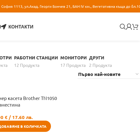
София 1113, ул.Акад. Георги Бончев 21, БАН IV км., Вегетативна къща до бл.1
И
КОНТАКТИ
ЮТРИ
РАБОТНИ СТАНЦИИ
МОНИТОРИ
ДРУГИ
уктa
12 Продуктa
17 Продуктa
2 Продуктa
нер касета Brother TN1050
вместима
00
€
/ 17.60 лв.
ДОБАВЯНЕ В КОЛИЧКАТА