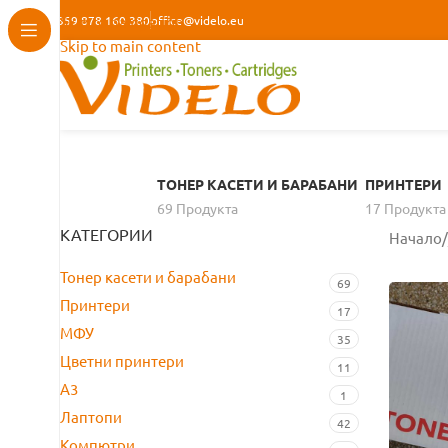
+359 878 160 380
Skip to navigation
office@videlo.eu
Skip to main content
ТОНЕР КАСЕТИ И БАРАБАНИ
ПРИНТЕРИ
69 Продуктa
17 Продуктa
КАТЕГОРИИ
Начало
/
Тонер касети и барабани
69
Принтери
17
МФУ
35
Цветни принтери
11
A3
1
Лаптопи
42
Компютри