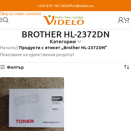
+359 878 160 380
office@videlo.eu
Skip to navigation
Skip to main content
BROTHER HL-2372DN
Категории
Начало
/
Продукти с етикет „Brother HL-2372DN“
Показване на единствения резултат
Филтър