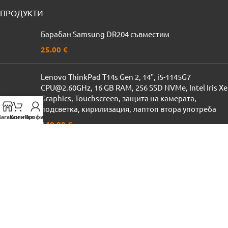
ПРОДУКТИ
Барабан Samsung DR204 съвместим
25.00
€
Lenovo ThinkPad T14s Gen 2, 14", i5-1145G7
CPU@2.60GHz, 16 GB RAM, 256 SSD NVMe, Intel Iris Xe
Graphics, Touchscreen, защита на камерата,
подсветка, кирилизация, лаптоп втора употреба
агазин
Количка
Профил
440.00
€
Тонер касета Brother
LBTN450/2220/2225/2250/2275/2280/27J/2010
съвместима
12.00
€
ПОЛЕЗНИ ВРЪЗКИ