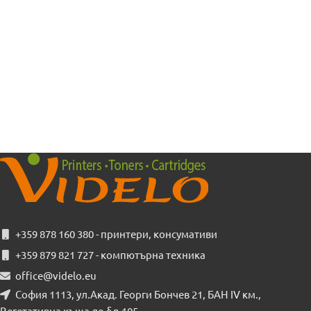
+359 878 160 380 - принтери, консумативи
+359 879 821 727 - компютърна техника
office@videlo.eu
София 1113, ул.Акад. Георги Бончев 21, БАН IV км.,
Вегетативна къща до бл.105