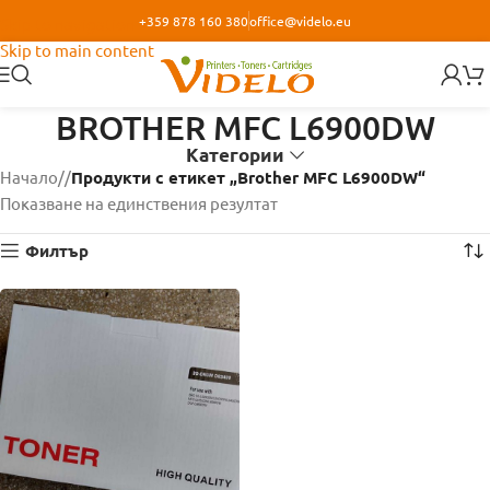
+359 878 160 380
office@videlo.eu
Skip to navigation
Skip to main content
BROTHER MFC L6900DW
Категории
Начало
/
Продукти с етикет „Brother MFC L6900DW“
Показване на единствения резултат
Филтър