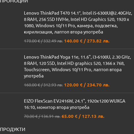
ПРОМОЦИИ
Lenovo ThinkPad T470 14.1″, Intel i5-6300U@2.40GHz,
8 RAM, 256 SSD NVMe, Intel HD Graphics 520, 1920 x
1080, Windows 10/11 Pro, камера, подсветка,
кирилизация, лаптоп втора употреба
140.00
€
/ 273.82 лв.
170.00
€
/ 332.49 лв.
Lenovo ThinkPad Yoga 11e, 11.6", i3-6100U, 2.30 GHz,
8 RAM, 120 SSD, Intel HD graphics 520, 1366 x 768,
Touchscreen, Windows 10/11 Pro, лаптоп втора
употреба
120.00
€
/ 234.70 лв.
160.00
€
/ 312.93 лв.
EIZO FlexScan EV2416W, 24.1", 1920x1200 WUXGA
16:10, монитор втора употреба
65.00
€
/ 127.13 лв.
70.00
€
/ 136.91 лв.
ПРОДУКТИ