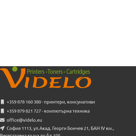
+359 878 160 380 - принтери, консумативи
+359 879 821 727 - компютърна техника
office@videlo.eu
София 1113, ул.Акад. Георги Бончев 21, БАН IV км.,
Вегетативна къща до бл.105