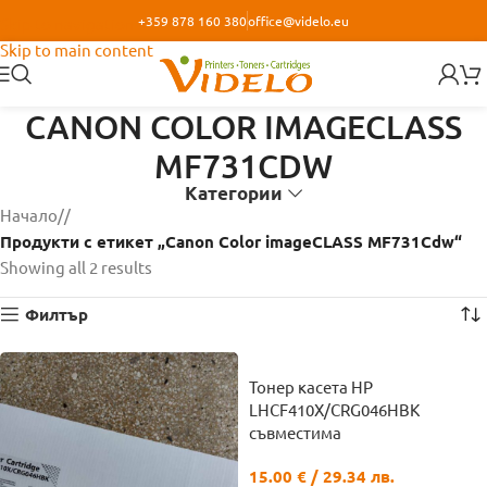
+359 878 160 380
office@videlo.eu
Skip to navigation
Skip to main content
CANON COLOR IMAGECLASS
MF731CDW
Категории
Начало
/
Продукти с етикет „Canon Color imageCLASS MF731Cdw“
Showing all 2 results
Филтър
Тонер касета HP
LHCF410X/CRG046HBK
съвместима
15.00
€
/ 29.34 лв.