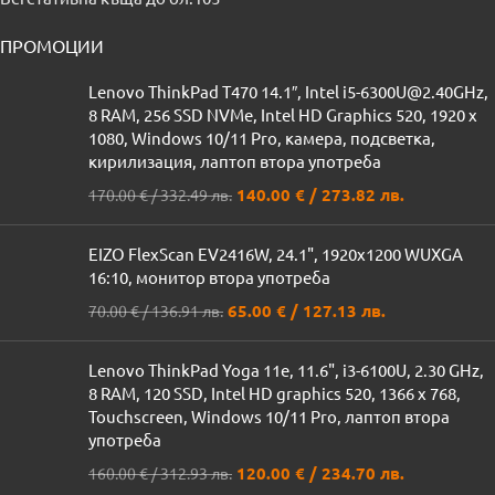
ПРОМОЦИИ
Lenovo ThinkPad T470 14.1″, Intel i5-6300U@2.40GHz,
8 RAM, 256 SSD NVMe, Intel HD Graphics 520, 1920 x
1080, Windows 10/11 Pro, камера, подсветка,
кирилизация, лаптоп втора употреба
140.00
€
/ 273.82 лв.
170.00
€
/ 332.49 лв.
EIZO FlexScan EV2416W, 24.1", 1920x1200 WUXGA
16:10, монитор втора употреба
65.00
€
/ 127.13 лв.
70.00
€
/ 136.91 лв.
Lenovo ThinkPad Yoga 11e, 11.6", i3-6100U, 2.30 GHz,
8 RAM, 120 SSD, Intel HD graphics 520, 1366 x 768,
Touchscreen, Windows 10/11 Pro, лаптоп втора
употреба
120.00
€
/ 234.70 лв.
160.00
€
/ 312.93 лв.