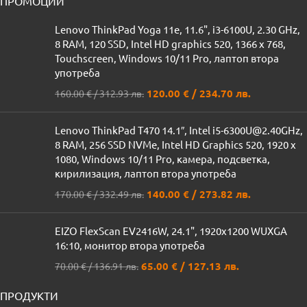
ПРОМОЦИИ
Lenovo ThinkPad Yoga 11e, 11.6", i3-6100U, 2.30 GHz,
8 RAM, 120 SSD, Intel HD graphics 520, 1366 x 768,
Touchscreen, Windows 10/11 Pro, лаптоп втора
употреба
120.00
€
/ 234.70 лв.
160.00
€
/ 312.93 лв.
Lenovo ThinkPad T470 14.1″, Intel i5-6300U@2.40GHz,
8 RAM, 256 SSD NVMe, Intel HD Graphics 520, 1920 x
1080, Windows 10/11 Pro, камера, подсветка,
кирилизация, лаптоп втора употреба
140.00
€
/ 273.82 лв.
170.00
€
/ 332.49 лв.
EIZO FlexScan EV2416W, 24.1", 1920x1200 WUXGA
16:10, монитор втора употреба
65.00
€
/ 127.13 лв.
70.00
€
/ 136.91 лв.
ПРОДУКТИ