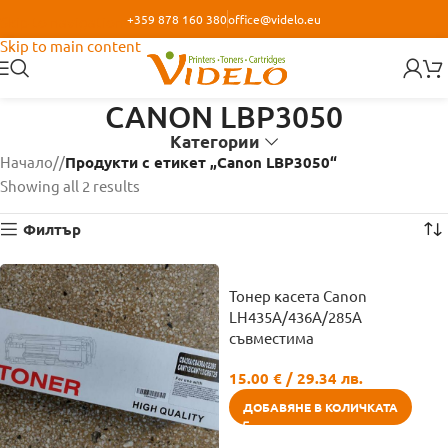
+359 878 160 380
office@videlo.eu
Skip to navigation
Skip to main content
CANON LBP3050
Категории
Начало
/
Продукти с етикет „Canon LBP3050“
Showing all 2 results
Филтър
Тонер касета Canon
LH435A/436A/285A
съвместима
15.00
€
/ 29.34 лв.
ДОБАВЯНЕ В КОЛИЧКАТА