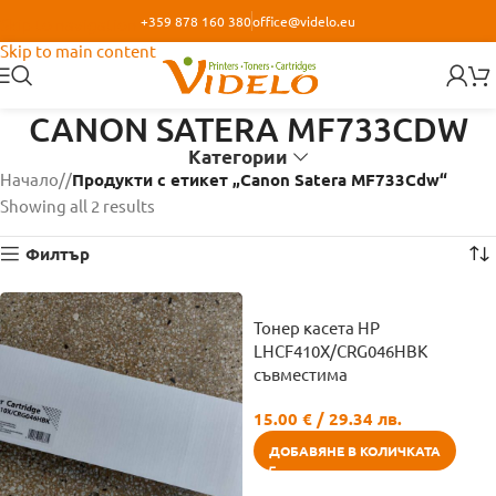
+359 878 160 380
office@videlo.eu
Skip to navigation
Skip to main content
CANON SATERA MF733CDW
Категории
Начало
/
Продукти с етикет „Canon Satera MF733Cdw“
Showing all 2 results
Филтър
Тонер касета HP
LHCF410X/CRG046HBK
съвместима
15.00
€
/ 29.34 лв.
ДОБАВЯНЕ В КОЛИЧКАТА