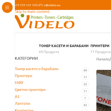
+359 878 160 380
Skip to navigation
office@videlo.eu
Skip to main content
ТОНЕР КАСЕТИ И БАРАБАНИ
ПРИНТЕРИ
69 Продуктa
17 Продуктa
КАТЕГОРИИ
Начало
/
Тонер касети и барабани
69
Принтери
17
МФУ
35
Цветни принтери
11
A3
1
Лаптопи
42
Компютри