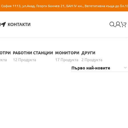
София 1113, ул.Акад. Георги Бончев 21, БАН IV км., Вегетативна къща до бл.1
И
КОНТАКТИ
ЮТРИ
РАБОТНИ СТАНЦИИ
МОНИТОРИ
ДРУГИ
уктa
12 Продуктa
17 Продуктa
2 Продуктa