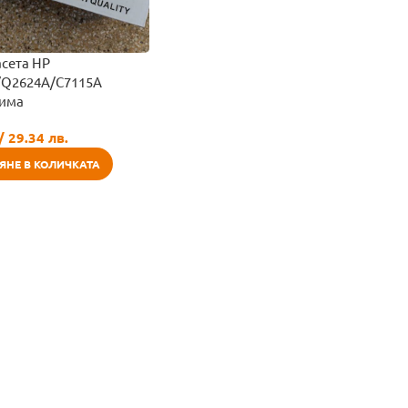
асета HP
/Q2624A/C7115A
има
/ 29.34 лв.
ЯНЕ В КОЛИЧКАТА