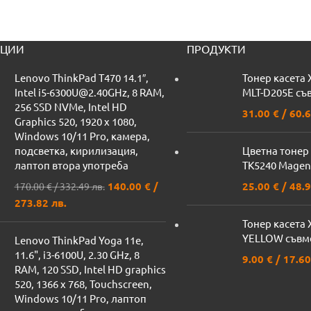
ЦИИ
ПРОДУКТИ
Lenovo ThinkPad T470 14.1″,
Тонер касета 
Intel i5-6300U@2.40GHz, 8 RAM,
MLT-D205E съ
256 SSD NVMe, Intel HD
31.00
€
/ 60.6
Graphics 520, 1920 x 1080,
Windows 10/11 Pro, камера,
подсветка, кирилизация,
Цветна тонер 
лаптоп втора употреба
TK5240 Magen
140.00
€
/
25.00
€
/ 48.9
170.00
€
/ 332.49 лв.
273.82 лв.
Тонер касета 
YELLOW съвм
Lenovo ThinkPad Yoga 11e,
11.6", i3-6100U, 2.30 GHz, 8
9.00
€
/ 17.60
RAM, 120 SSD, Intel HD graphics
520, 1366 x 768, Touchscreen,
Windows 10/11 Pro, лаптоп