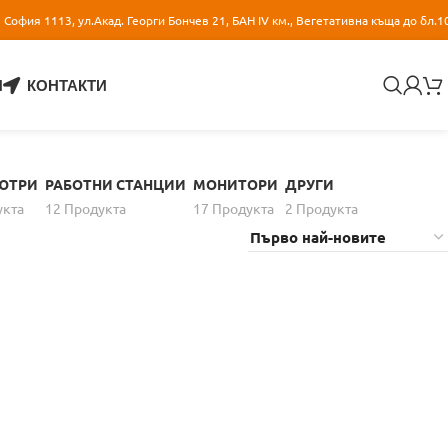
София 1113, ул.Акад. Георги Бончев 21, БАН IV км., Вегетативна къща до бл.1
И
КОНТАКТИ
ЮТРИ
РАБОТНИ СТАНЦИИ
МОНИТОРИ
ДРУГИ
уктa
12 Продуктa
17 Продуктa
2 Продуктa