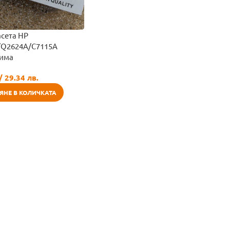
асета HP
/Q2624A/C7115A
има
/ 29.34 лв.
ЯНЕ В КОЛИЧКАТА