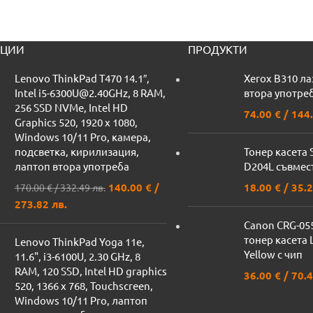
ЦИИ
ПРОДУКТИ
Lenovo ThinkPad T470 14.1″,
Xerox B310 л
Intel i5-6300U@2.40GHz, 8 RAM,
втора употреб
256 SSD NVMe, Intel HD
74.00
€
/ 144.
Graphics 520, 1920 x 1080,
Windows 10/11 Pro, камера,
подсветка, кирилизация,
Тонер касета
лаптоп втора употреба
D204L съвмес
140.00
€
/
18.00
€
/ 35.2
170.00
€
/ 332.49 лв.
273.82 лв.
Canon CRG-05
тонер касета
Lenovo ThinkPad Yoga 11e,
Yellow с чип
11.6", i3-6100U, 2.30 GHz, 8
RAM, 120 SSD, Intel HD graphics
36.00
€
/ 70.4
520, 1366 x 768, Touchscreen,
Windows 10/11 Pro, лаптоп