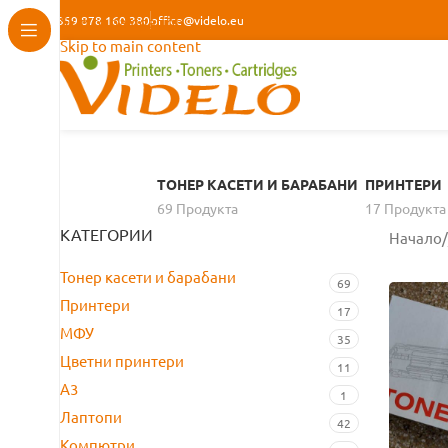
+359 878 160 380
Skip to navigation
office@videlo.eu
Skip to main content
ТОНЕР КАСЕТИ И БАРАБАНИ
ПРИНТЕРИ
69 Продуктa
17 Продуктa
КАТЕГОРИИ
Начало
/
Тонер касети и барабани
69
Принтери
17
МФУ
35
Цветни принтери
11
A3
1
Лаптопи
42
Компютри