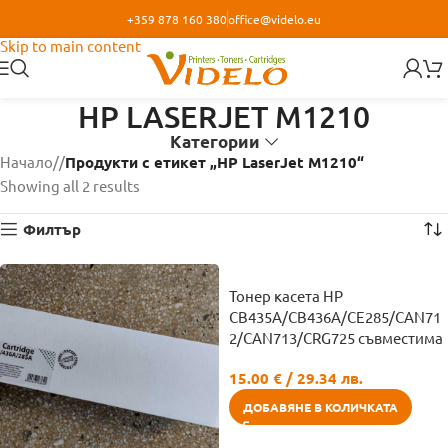
+359 878 160 380
office@videlo.eu
Skip to navigation
Skip to main content
HP LASERJET M1210
Категории
Начало
/
Продукти с етикет „HP LaserJet M1210“
Showing all 2 results
Филтър
Тонер касета HP
CB435A/CB436A/CE285/CAN71
2/CAN713/CRG725 съвместима
15.00
€
/ 29.34 лв.
ДОБАВЯНЕ В КОЛИЧКАТА