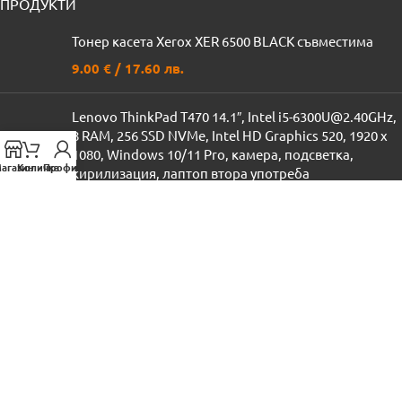
ПРОДУКТИ
Тонер касета Xerox XER 6500 BLACK съвместима
9.00
€
/ 17.60 лв.
Lenovo ThinkPad T470 14.1″, Intel i5-6300U@2.40GHz,
8 RAM, 256 SSD NVMe, Intel HD Graphics 520, 1920 x
1080, Windows 10/11 Pro, камера, подсветка,
агазин
Количка
Профил
кирилизация, лаптоп втора употреба
140.00
€
/ 273.82 лв.
170.00
€
/ 332.49 лв.
Тонер касета Samsung LSML2010 съвместима
15.00
€
/ 29.34 лв.
ПОЛЕЗНИ ВРЪЗКИ
Профил
Доставка
Политика на поверителност