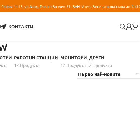
София 1113, ул.Акад. Георги Бончев 21, БАН IV км., Вегетативна къща до бл.1
И
КОНТАКТИ
DW
ЮТРИ
РАБОТНИ СТАНЦИИ
МОНИТОРИ
ДРУГИ
уктa
12 Продуктa
17 Продуктa
2 Продуктa