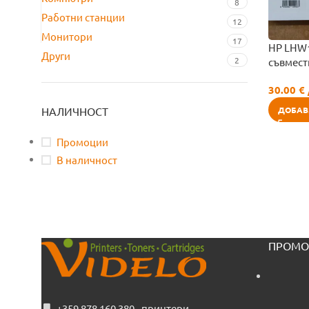
8
Работни станции
12
Монитори
17
HP LHW
Други
2
съвмест
30.00
€
ДОБАВ
НАЛИЧНОСТ
Промоции
В наличност
ПРОМО
+359 878 160 380 - принтери,