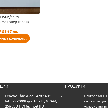
1490A/149A
има тонер касета
/ 58.67 лв.
ЯНЕ В КОЛИЧКАТА
ЦИИ
ПРОДУКТИ
Lenovo ThinkPad T470 14.1″,
Brother MFC-
Intel i5-6300U@2.40GHz, 8 RAM,
мултифукцио
256 SSD NVMe, Intel HD
устройство в