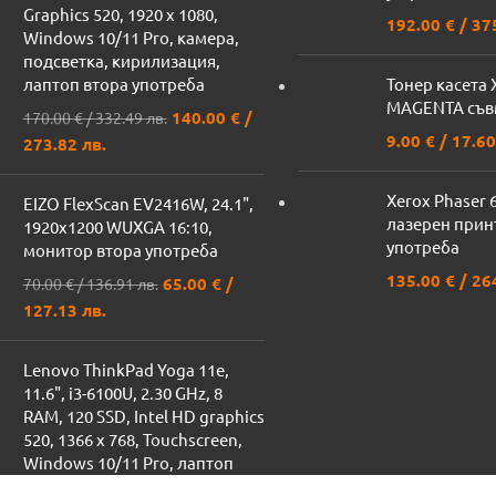
Graphics 520, 1920 x 1080,
192.00
€
/ 37
Windows 10/11 Pro, камера,
подсветка, кирилизация,
лаптоп втора употреба
Тонер касета 
MAGENTA съв
140.00
€
/
170.00
€
/ 332.49 лв.
9.00
€
/ 17.60
273.82 лв.
Xerox Phaser 
EIZO FlexScan EV2416W, 24.1",
лазерен принт
1920x1200 WUXGA 16:10,
употреба
монитор втора употреба
135.00
€
/ 26
65.00
€
/
70.00
€
/ 136.91 лв.
127.13 лв.
Lenovo ThinkPad Yoga 11e,
11.6", i3-6100U, 2.30 GHz, 8
RAM, 120 SSD, Intel HD graphics
520, 1366 x 768, Touchscreen,
Windows 10/11 Pro, лаптоп
втора употреба