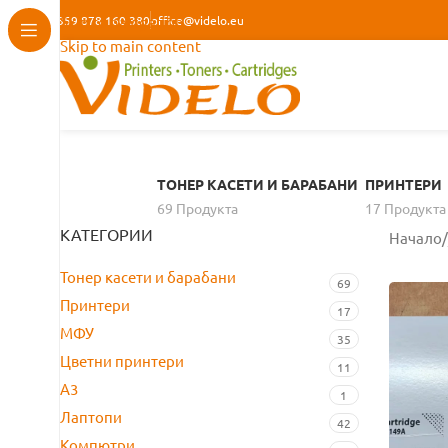
+359 878 160 380
Skip to navigation
office@videlo.eu
Skip to main content
ТОНЕР КАСЕТИ И БАРАБАНИ
ПРИНТЕРИ
69 Продуктa
17 Продуктa
КАТЕГОРИИ
Начало
/
Тонер касети и барабани
69
Принтери
17
МФУ
35
Цветни принтери
11
A3
1
Лаптопи
42
Компютри