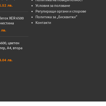
5.52 лв.
Условия за ползване
Регулиращи органи и спорове
Политика за „бисквитки“
Xerox XER 6500
Контакти
местима
 лв.
6600, цветен
ер, A4, втора
4.04 лв.