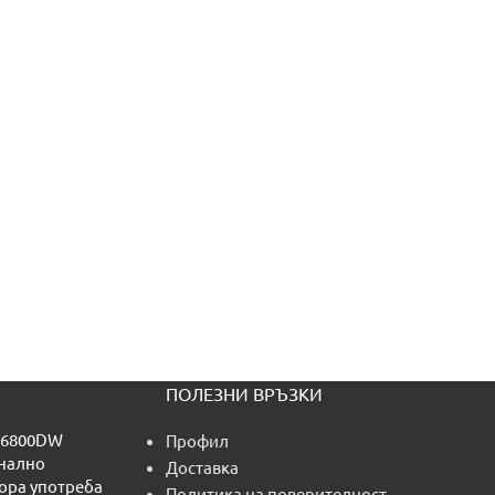
ПОЛЕЗНИ ВРЪЗКИ
L6800DW
Профил
нално
Доставка
тора употреба
Политика на поверителност