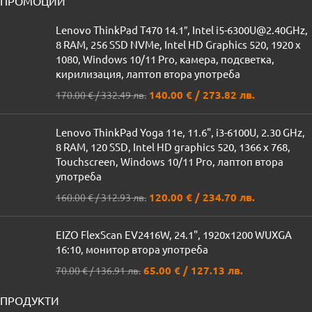
ПРОМОЦИИ
Lenovo ThinkPad T470 14.1″, Intel i5-6300U@2.40GHz,
8 RAM, 256 SSD NVMe, Intel HD Graphics 520, 1920 x
1080, Windows 10/11 Pro, камера, подсветка,
кирилизация, лаптоп втора употреба
140.00
€
/ 273.82 лв.
170.00
€
/ 332.49 лв.
Lenovo ThinkPad Yoga 11e, 11.6", i3-6100U, 2.30 GHz,
8 RAM, 120 SSD, Intel HD graphics 520, 1366 x 768,
Touchscreen, Windows 10/11 Pro, лаптоп втора
употреба
120.00
€
/ 234.70 лв.
160.00
€
/ 312.93 лв.
EIZO FlexScan EV2416W, 24.1", 1920x1200 WUXGA
16:10, монитор втора употреба
65.00
€
/ 127.13 лв.
70.00
€
/ 136.91 лв.
ПРОДУКТИ