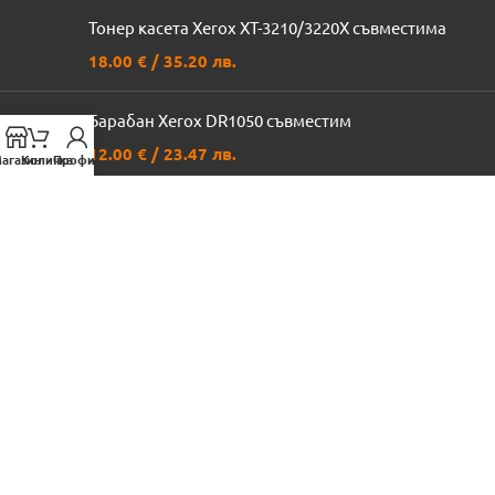
Тонер касета Xerox XT-3210/3220X съвместима
18.00
€
/ 35.20 лв.
Барабан Xerox DR1050 съвместим
12.00
€
/ 23.47 лв.
агазин
Количка
Профил
Canon CRG-055 съвместима тонер касета
LCCRG055M Magenta с чип
36.00
€
/ 70.41 лв.
ПОЛЕЗНИ ВРЪЗКИ
Профил
Доставка
Политика на поверителност
Условия за ползване
Регулиращи органи и спорове