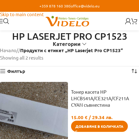
+359 878 160 380
office@videlo.eu
Skip to navigation
Skip to main content
HP LASERJET PRO CP1523
Категории
Начало
/
Продукти с етикет „HP Laserjet Pro CP1523“
Showing all 2 results
Филтър
Тонер касета HP
LHCB541A/CE321A/CF211A
CYAN съвместима
15.00
€
/ 29.34 лв.
ДОБАВЯНЕ В КОЛИЧКАТА