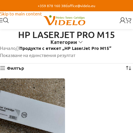
+359 878 160 380
office@videlo.eu
Skip to navigation
Skip to main content
HP LASERJET PRO M15
Категории
Начало
/
Продукти с етикет „HP LaserJet Pro M15“
Показване на единствения резултат
Филтър