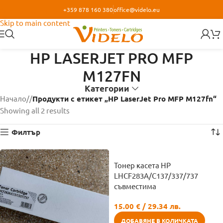
+359 878 160 380
office@videlo.eu
Skip to navigation
Skip to main content
HP LASERJET PRO MFP
M127FN
Категории
Начало
/
Продукти с етикет „HP LaserJet Pro MFP M127fn“
Showing all 2 results
Филтър
Тонер касета HP
LHCF283A/C137/337/737
съвместима
15.00
€
/ 29.34 лв.
ДОБАВЯНЕ В КОЛИЧКАТА