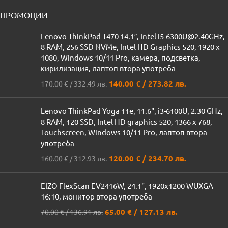
ПРОМОЦИИ
Lenovo ThinkPad T470 14.1″, Intel i5-6300U@2.40GHz,
8 RAM, 256 SSD NVMe, Intel HD Graphics 520, 1920 x
1080, Windows 10/11 Pro, камера, подсветка,
кирилизация, лаптоп втора употреба
140.00
€
/ 273.82 лв.
170.00
€
/ 332.49 лв.
Lenovo ThinkPad Yoga 11e, 11.6", i3-6100U, 2.30 GHz,
8 RAM, 120 SSD, Intel HD graphics 520, 1366 x 768,
Touchscreen, Windows 10/11 Pro, лаптоп втора
употреба
120.00
€
/ 234.70 лв.
160.00
€
/ 312.93 лв.
EIZO FlexScan EV2416W, 24.1", 1920x1200 WUXGA
16:10, монитор втора употреба
65.00
€
/ 127.13 лв.
70.00
€
/ 136.91 лв.