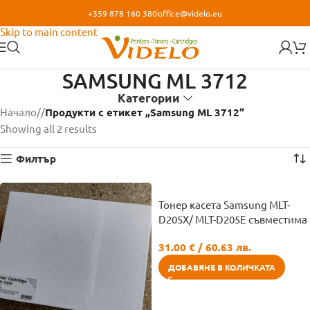
+359 878 160 380
office@videlo.eu
Skip to navigation
Skip to main content
SAMSUNG ML 3712
Категории
Начало
/
Продукти с етикет „Samsung ML 3712“
Showing all 2 results
Филтър
Тонер касета Samsung MLT-
D205X/ MLT-D205E съвместима
31.00
€
/ 60.63 лв.
ДОБАВЯНЕ В КОЛИЧКАТА