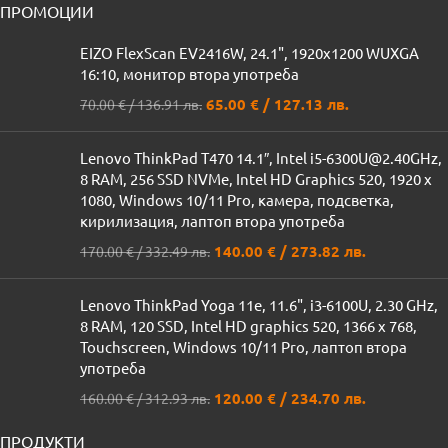
ПРОМОЦИИ
EIZO FlexScan EV2416W, 24.1", 1920x1200 WUXGA
16:10, монитор втора употреба
65.00
€
/ 127.13 лв.
70.00
€
/ 136.91 лв.
Lenovo ThinkPad T470 14.1″, Intel i5-6300U@2.40GHz,
8 RAM, 256 SSD NVMe, Intel HD Graphics 520, 1920 x
1080, Windows 10/11 Pro, камера, подсветка,
кирилизация, лаптоп втора употреба
140.00
€
/ 273.82 лв.
170.00
€
/ 332.49 лв.
Lenovo ThinkPad Yoga 11e, 11.6", i3-6100U, 2.30 GHz,
8 RAM, 120 SSD, Intel HD graphics 520, 1366 x 768,
Touchscreen, Windows 10/11 Pro, лаптоп втора
употреба
120.00
€
/ 234.70 лв.
160.00
€
/ 312.93 лв.
ПРОДУКТИ