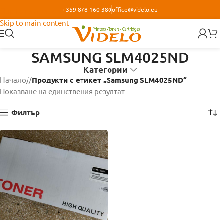
+359 878 160 380
office@videlo.eu
Skip to navigation
Skip to main content
SAMSUNG SLM4025ND
Категории
Начало
/
Продукти с етикет „Samsung SLM4025ND“
Показване на единствения резултат
Филтър