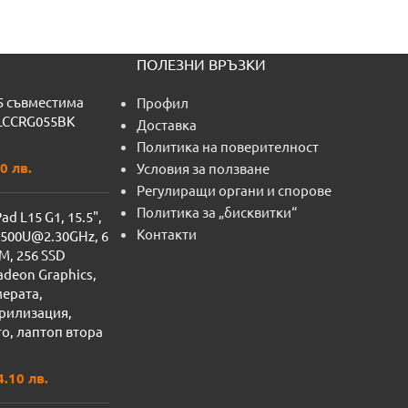
ПОЛЕЗНИ ВРЪЗКИ
5 съвместима
Профил
 LCCRG055BK
Доставка
Политика на поверителност
0 лв.
Условия за ползване
Регулиращи органи и спорове
Политика за „бисквитки“
d L15 G1, 15.5",
Контакти
4500U@2.30GHz, 6
AM, 256 SSD
deon Graphics,
мерата,
ирилизация,
o, лаптоп втора
4.10 лв.