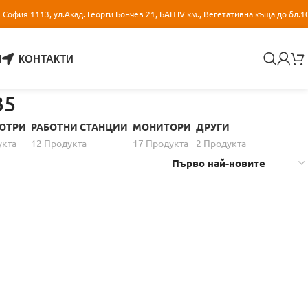
София 1113, ул.Акад. Георги Бончев 21, БАН IV км., Вегетативна къща до бл.1
И
КОНТАКТИ
35
ЮТРИ
РАБОТНИ СТАНЦИИ
МОНИТОРИ
ДРУГИ
уктa
12 Продуктa
17 Продуктa
2 Продуктa