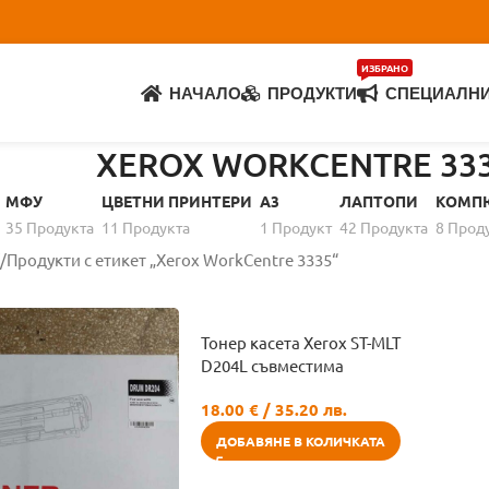
ИЗБРАНО
НАЧАЛО
ПРОДУКТИ
СПЕЦИАЛН
XEROX WORKCENTRE 33
МФУ
ЦВЕТНИ ПРИНТЕРИ
A3
ЛАПТОПИ
КОМП
35 Продуктa
11 Продуктa
1 Продукт
42 Продуктa
8 Прод
Продукти с етикет „Xerox WorkCentre 3335“
Тонер касета Xerox ST-MLT
D204L съвместима
18.00
€
/ 35.20 лв.
ДОБАВЯНЕ В КОЛИЧКАТА