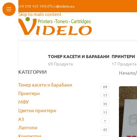
+359 878 160 380
Skip to navigation
office@videlo.eu
Skip to main content
ТОНЕР КАСЕТИ И БАРАБАНИ
ПРИНТЕРИ
69 Продуктa
17 Продуктa
КАТЕГОРИИ
Начало
/
Тонер касети и барабани
69
Принтери
17
МФУ
35
Цветни принтери
11
A3
1
Лаптопи
42
Компютри