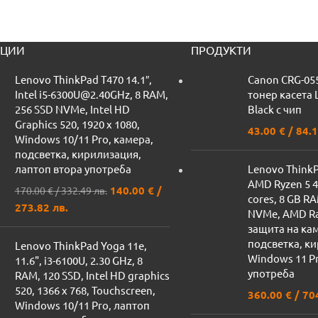
ЦИИ
ПРОДУКТИ
Lenovo ThinkPad T470 14.1″,
Canon CRG-05
Intel i5-6300U@2.40GHz, 8 RAM,
тонер касета
256 SSD NVMe, Intel HD
Black с чип
Graphics 520, 1920 x 1080,
43.00
€
/ 84.1
Windows 10/11 Pro, камера,
подсветка, кирилизация,
лаптоп втора употреба
Lenovo ThinkPa
AMD Ryzen 5 
140.00
€
/
170.00
€
/ 332.49 лв.
cores, 8 GB R
273.82 лв.
NVMe, AMD Ra
защита на ка
подсветка, к
Lenovo ThinkPad Yoga 11e,
Windows 11 Pr
11.6", i3-6100U, 2.30 GHz, 8
употреба
RAM, 120 SSD, Intel HD graphics
520, 1366 x 768, Touchscreen,
360.00
€
/ 70
Windows 10/11 Pro, лаптоп