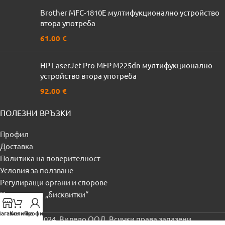
Brother MFC-1810Е мултифукционално устройство
втора употреба
61.00
€
HP LaserJet Pro MFP M225dn мултифукционално
устройство втора употреба
92.00
€
ПОЛЕЗНИ ВРЪЗКИ
Профил
Доставка
Политика на поверителност
Условия за ползване
Регулиращи органи и спорове
Политика за „бисквитки“
Контакти
агазин
Количка
Профил
© 2024, Видело ООД. Всички права запазени.