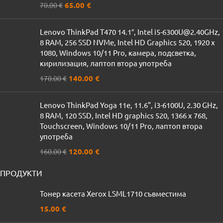
65.00
€
70.00
€
Lenovo ThinkPad T470 14.1″, Intel i5-6300U@2.40GHz,
8 RAM, 256 SSD NVMe, Intel HD Graphics 520, 1920 x
1080, Windows 10/11 Pro, камера, подсветка,
кирилизация, лаптоп втора употреба
140.00
€
170.00
€
Lenovo ThinkPad Yoga 11e, 11.6", i3-6100U, 2.30 GHz,
8 RAM, 120 SSD, Intel HD graphics 520, 1366 x 768,
Touchscreen, Windows 10/11 Pro, лаптоп втора
употреба
120.00
€
160.00
€
ПРОДУКТИ
Тонер касета Xerox LSML1710 съвместима
15.00
€