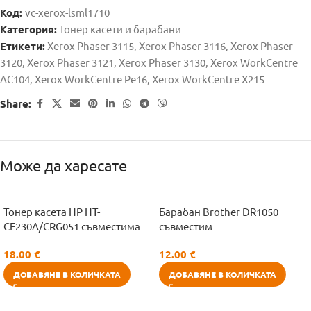
Код:
vc-xerox-lsml1710
Категория:
Тонер касети и барабани
Етикети:
Xerox Phaser 3115
,
Xerox Phaser 3116
,
Xerox Phaser
3120
,
Xerox Phaser 3121
,
Xerox Phaser 3130
,
Xerox WorkCentre
AC104
,
Xerox WorkCentre Pe16
,
Xerox WorkCentre X215
Share:
Може да харесате
Тонер касета HP HT-
Барабан Brother DR1050
CF230A/CRG051 съвместима
съвместим
18.00
€
12.00
€
ДОБАВЯНЕ В КОЛИЧКАТА
ДОБАВЯНЕ В КОЛИЧКАТА