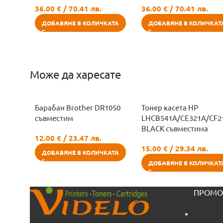
36.00
€
/ 70.41 лв.
36.00
€
/ 70.41 лв.
ДОБАВЯНЕ В КОЛИЧКАТА
ДОБАВЯНЕ В КОЛИЧКАТ
Може да харесате
Барабан Brother DR1050
Тонер касета HP
съвместим
LHCB541A/CE321A/CF2
BLACK съвместима
12.00
€
/ 23.47 лв.
15.00
€
/ 29.34 лв.
ДОБАВЯНЕ В КОЛИЧКАТА
ДОБАВЯНЕ В КОЛИЧКАТ
ПРОМО