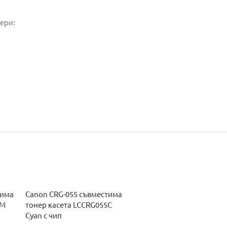
ери:
тима
Canon CRG-055 съвместима
5M
тонер касета LCCRG055C
Cyan с чип