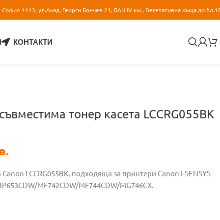
София 1113, ул.Акад. Георги Бончев 21, БАН IV км., Вегетативна къща до бл.1
И
КОНТАКТИ
 съвместима тонер касета LCCRG055BK
в.
а Canon LCCRG055BK, подходяща за принтери Canon i-SENSYS
BP653CDW/MF742CDW/MF744CDW/MG746CX.