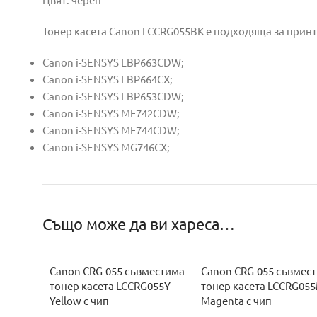
Тонер касета Canon LCCRG055BK е подходяща за принт
Canon i-SENSYS LBP663CDW;
Canon i-SENSYS LBP664CX;
Canon i-SENSYS LBP653CDW;
Canon i-SENSYS MF742CDW;
Canon i-SENSYS MF744CDW;
Canon i-SENSYS MG746CX;
Също може да ви хареса…
Canon CRG-055 съвместима
Canon CRG-055 съвмес
тонер касета LCCRG055Y
тонер касета LCCRG05
Yellow с чип
Magenta с чип