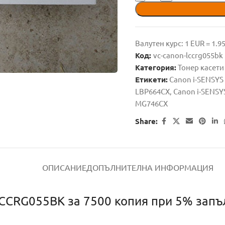
Валутен курс: 1 EUR = 1.
Код:
vc-canon-lccrg055bk
Категория:
Тонер касети
Етикети:
Canon i-SENSY
LBP664CX
,
Canon i-SENS
MG746CX
Share:
ОПИСАНИЕ
ДОПЪЛНИТЕЛНА ИНФОРМАЦИЯ
CCRG055BK за 7500 копия при 5% запъл