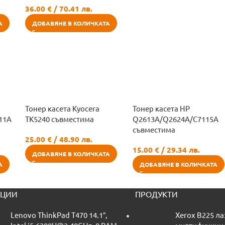
36.00
€
/ 70.41 лв.
А
ДОБАВЯНЕ В КОЛИЧКАТА
Тонер касета Kyocera
Тонер касета HP
11A
TK5240 съвместима
Q2613A/Q2624A/C7115A
съвместима
25.00
€
/ 48.90 лв.
15.00
€
/ 29.34 лв.
ДОБАВЯНЕ В КОЛИЧКАТА
А
ДОБАВЯНЕ В КОЛИЧКАТА
ЦИИ
ПРОДУКТИ
Lenovo ThinkPad T470 14.1″,
Xerox B225 л