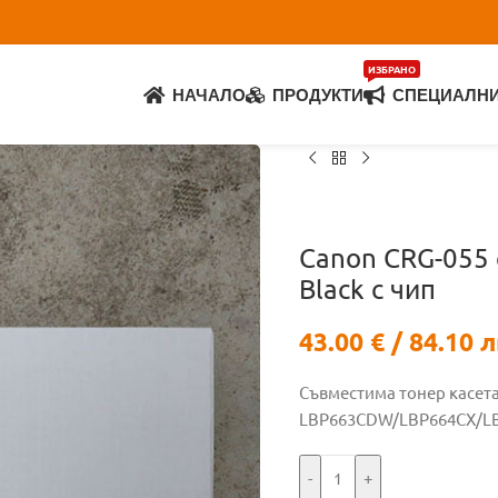
ИЗБРАНО
НАЧАЛО
ПРОДУКТИ
СПЕЦИАЛН
Canon CRG-055
Black с чип
43.00
€
/ 84.10 л
Съвместима тонер касет
LBP663CDW/LBP664CX/L
-
+