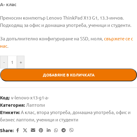
А- клас
Преносим компютър Lenovo ThinkPad X13 G1, 13.3-инчов.
Подходящ за офис и домашна употреба, ученици и студенти.
За допълнително конфигуриране на SSD, моля,
свържете се с
нас
.
-
+
ДОБАВЯНЕ В КОЛИЧКАТА
Код:
v-lenovo-x13-g1-а-
Категория:
Лаптопи
Етикети:
А клас
,
втора употреба
,
домашна употреба
,
офис и
бизнес лаптопи
,
ученици и студенти
Share: