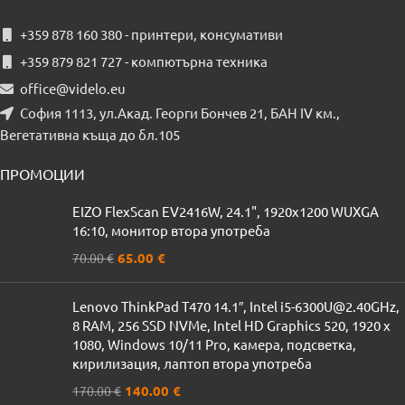
+359 878 160 380 - принтери, консумативи
+359 879 821 727 - компютърна техника
office@videlo.eu
София 1113, ул.Акад. Георги Бончев 21, БАН IV км.,
Вегетативна къща до бл.105
ПРОМОЦИИ
EIZO FlexScan EV2416W, 24.1", 1920x1200 WUXGA
16:10, монитор втора употреба
65.00
€
70.00
€
Lenovo ThinkPad T470 14.1″, Intel i5-6300U@2.40GHz,
8 RAM, 256 SSD NVMe, Intel HD Graphics 520, 1920 x
1080, Windows 10/11 Pro, камера, подсветка,
кирилизация, лаптоп втора употреба
140.00
€
170.00
€