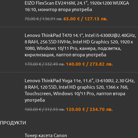
EIZO FlexScan EV2416W, 24.1", 1920x1200 WUXGA
16:10, монитор втора употреба
65.00
€
/ 127.13 лв.
70.00
€
/ 136.91 лв.
Lenovo ThinkPad T470 14.1″, Intel i5-6300U@2.40GHz,
8 RAM, 256 SSD NVMe, Intel HD Graphics 520, 1920 x
1080, Windows 10/11 Pro, камера, подсветка,
кирилизация, лаптоп втора употреба
140.00
€
/ 273.82 лв.
170.00
€
/ 332.49 лв.
Lenovo ThinkPad Yoga 11e, 11.6", i3-6100U, 2.30 GHz,
8 RAM, 120 SSD, Intel HD graphics 520, 1366 x 768,
Touchscreen, Windows 10/11 Pro, лаптоп втора
употреба
120.00
€
/ 234.70 лв.
160.00
€
/ 312.93 лв.
ПРОДУКТИ
Тонер касета Canon