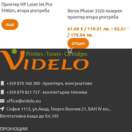
Принтер HP LaserJet Pro
Б
M402n, втора употреба
Xerox Phaser 3320 лазерен
принтер втора употреба
ОЩЕ
61.00
€
/ 119.31 лв.
–
92.00
€
/ 179.94 лв.
ОПЦИИ
+359 878 160 380 - принтери, консумативи
+359 879 821 727 - компютърна техника
office@videlo.eu
София 1113, ул.Акад. Георги Бончев 21, БАН IV км.,
Вегетативна къща до бл.105
ПРОМОЦИИ