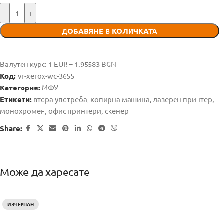
-
+
ДОБАВЯНЕ В КОЛИЧКАТА
Валутен курс: 1 EUR = 1.95583 BGN
Код:
vr-xerox-wc-3655
Категория:
МФУ
Етикети:
втора употреба
,
копирна машина
,
лазерен принтер
,
монохромен
,
офис принтери
,
скенер
Share:
Може да харесате
ИЗЧЕРПАН
HOT
Б
А