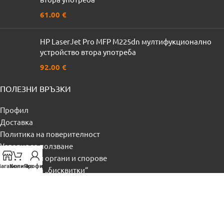
61.00
€
HP LaserJet Pro MFP M225dn мултифукционално
устройство втора употреба
92.00
€
ПОЛЕЗНИ ВРЪЗКИ
Профил
Доставка
Политика на поверителност
Условия за ползване
Регулиращи органи и спорове
агазин
Количка
Профил
Политика за „бисквитки“
Контакти
© 2024, Видело ООД. Всички права запазени.
powered by
ivexto