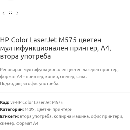
HP Color LaserJet M575 цветен
мултифункционален принтер, A4,
втора употреба
Реновиран мултифункционален цветен лазерен принтер,
формат А4 – принтер, копир, скенер, факс.
Подходящ за офис употреба.
Код:
vr-HP Color LaserJet M575
Категории:
МФУ
,
Цветни принтери
Етикети:
втора употреба
,
копирна машина
,
офис принтери
,
скенер
,
формат А4