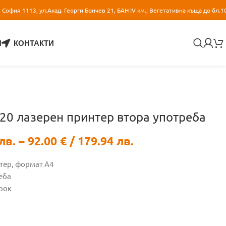
София 1113, ул.Акад. Георги Бончев 21, БАН IV км., Вегетативна къща до бл.1
И
КОНТАКТИ
320 лазерен принтер втора употреба
лв.
–
92.00
€
/ 179.94 лв.
тер, формат А4
еба
рок