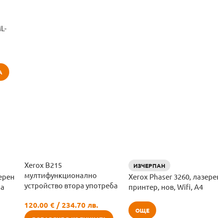
L-
А
Xerox B215
ИЗЧЕРПАН
мултифункционално
ерен
Xerox Phaser 3260, лазере
устройство втора употреба
ба
принтер, нов, Wifi, A4
120.00
€
/ 234.70 лв.
ОЩЕ