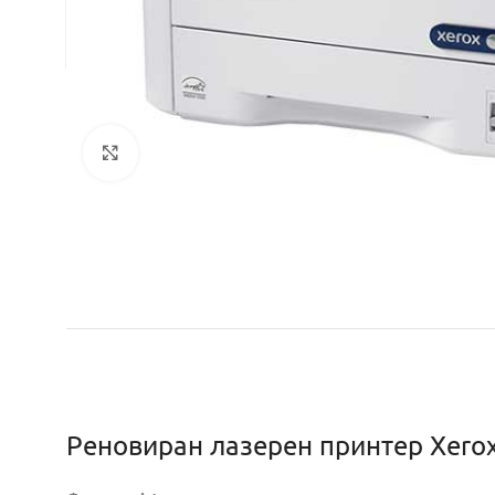
Кликнете за уголемяване
Реновиран лазерен принтер Xerox