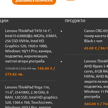
ДОБАВЯНЕ В КОЛИЧКАТА
ЦИИ
ПРОДУКТИ
Lenovo ThinkPad T470 14.1″,
Canon CRG-05
Intel i5-6300U@2.40GHz, 8 RAM,
тонер касета
256 SSD NVMe, Intel HD
Black с чип
Graphics 520, 1920 x 1080,
43.00
€
/ 84.1
Windows 10/11 Pro, камера,
подсветка, кирилизация,
лаптоп втора употреба
Lenovo ThinkPa
AMD Ryzen 5 
140.00
€
/
170.00
€
/ 332.49 лв.
cores, 8 GB R
273.82 лв.
NVMe, AMD Ra
защита на ка
подсветка, к
Lenovo ThinkPad Yoga 11e,
Windows 11 Pr
11.6", i3-6100U, 2.30 GHz, 8
употреба
RAM, 120 SSD, Intel HD graphics
520, 1366 x 768, Touchscreen,
360.00
€
/ 70
Windows 10/11 Pro, лаптоп