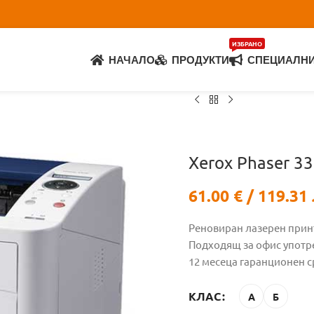
ИЗБРАНО
НАЧАЛО
ПРОДУКТИ
СПЕЦИАЛН
Xerox Phaser 3
61.00
€
/ 119.31 
Реновиран лазерен прин
Подходящ за офис употр
12 месеца гаранционен с
КЛАС
А
Б