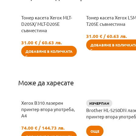
Тонер касета Xerox MLT-
Тонер касета Xerox LSM
D205X/ MLT-D205E
T205E съвместима
съвместима
31.00
€
/ 60.63 лв.
31.00
€
/ 60.63 лв.
ДОБАВЯНЕ В КОЛИЧКАТ
ДОБАВЯНЕ В КОЛИЧКАТА
Може да харесате
Xerox B310 лазерен
ИЗЧЕРПАН
принтер втора употреба,
Brother HL-5250DN лаз
A4
принтер втора употре
74.00
€
/ 144.73 лв.
ОЩЕ