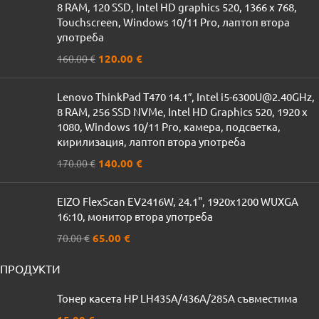
8 RAM, 120 SSD, Intel HD graphics 520, 1366 x 768,
Touchscreen, Windows 10/11 Pro, лаптоп втора
употреба
120.00
€
160.00
€
Lenovo ThinkPad T470 14.1″, Intel i5-6300U@2.40GHz,
8 RAM, 256 SSD NVMe, Intel HD Graphics 520, 1920 x
1080, Windows 10/11 Pro, камера, подсветка,
кирилизация, лаптоп втора употреба
140.00
€
170.00
€
EIZO FlexScan EV2416W, 24.1", 1920x1200 WUXGA
16:10, монитор втора употреба
65.00
€
70.00
€
ПРОДУКТИ
Тонер касета HP LH435A/436A/285A съвместима