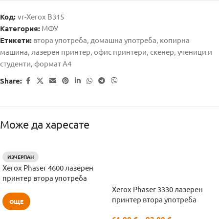
Код:
vr-Xerox B315
Категория:
МФУ
Етикети:
втора употреба
,
домашна употреба
,
копирна
машина
,
лазерен принтер
,
офис принтери
,
скенер
,
ученици и
студенти
,
формат А4
Share:
Може да харесате
ИЗЧЕРПАН
HOT
Xerox Phaser 4600 лазерен
А
принтер втора употреба
Б
Xerox Phaser 3330 лазерен
принтер втора употреба
ОЩЕ
61.00
€
–
92.00
€