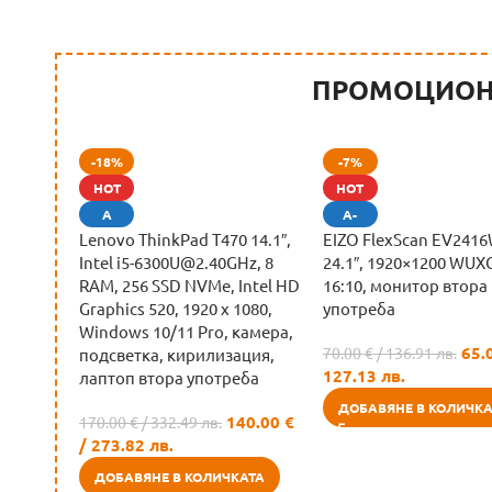
ПРОМОЦИОН
-18%
-7%
HOT
HOT
А
А-
Lenovo ThinkPad T470 14.1″,
EIZO FlexScan EV2416
Intel i5-6300U@2.40GHz, 8
24.1″, 1920×1200 WUX
RAM, 256 SSD NVMe, Intel HD
16:10, монитор втора
Graphics 520, 1920 x 1080,
употреба
Windows 10/11 Pro, камера,
65.
70.00
€
/ 136.91 лв.
подсветка, кирилизация,
127.13 лв.
лаптоп втора употреба
ДОБАВЯНЕ В КОЛИЧКА
140.00
€
170.00
€
/ 332.49 лв.
/ 273.82 лв.
ДОБАВЯНЕ В КОЛИЧКАТА