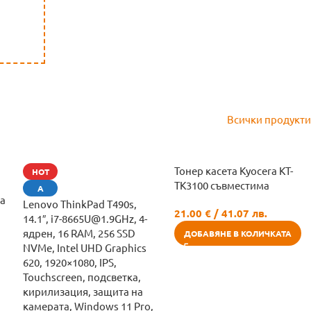
Всички продукти
Тонер касета Kyocera KT-
HOT
TK3100 съвместима
А
ба
Lenovo ThinkPad T490s,
21.00
€
/ 41.07 лв.
14.1″, i7-8665U@1.9GHz, 4-
ядрен, 16 RAM, 256 SSD
ДОБАВЯНЕ В КОЛИЧКАТА
NVMe, Intel UHD Graphics
620, 1920×1080, IPS,
Touchscreen, подсветка,
кирилизация, защита на
камерата, Windows 11 Pro,