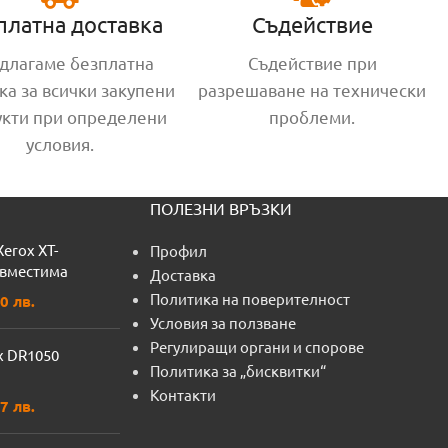
платна доставка
Съдействие
длагаме безплатна
Съдействие при
ка за всички закупени
разрешаване на технически
укти при определени
проблеми.
условия.
ПОЛЕЗНИ ВРЪЗКИ
Xerox XT-
Профил
ъвместима
Доставка
Политика на поверителност
0 лв.
Условия за ползване
Регулиращи органи и спорове
x DR1050
Политика за „бисквитки“
Контакти
7 лв.