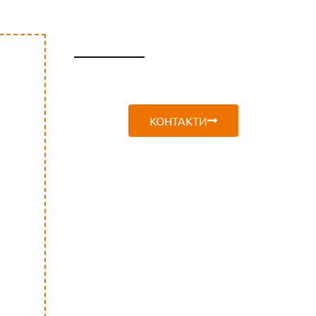
СПЕЦИАЛНО
КОНТАКТИ
ПРЕДЛОЖЕНИЕ
Безплатна
доставка
за България на
всички поръчки за
тонер касети и
барабани,
на
стойност над
50€
.