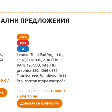
АЛНИ ПРЕДЛОЖЕНИЯ
-25%
HOT
А
W,
Lenovo ThinkPad Yoga 11e,
GA
11.6″, i3-6100U, 2.30 GHz, 8
RAM, 120 SSD, Intel HD
graphics 520, 1366 x 768,
Touchscreen, Windows 10/11
00
€
/
Pro, лаптоп втора употреба
120.00
€
160.00
€
/ 312.93 лв.
ТА
/ 234.70 лв.
ДОБАВЯНЕ В КОЛИЧКАТА