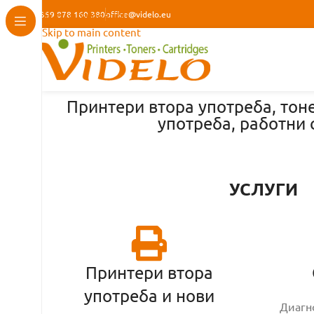
+359 878 160 380
Skip to navigation
office@videlo.eu
Skip to main content
Принтери втора употреба, тоне
употреба, работни
УСЛУГИ
Принтери втора
употреба и нови
Диагн