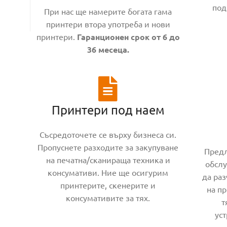
под
При нас ще намерите богата гама
принтери втора употреба и нови
принтери.
Гаранционен срок от 6 до
36 месеца.
Принтери под наем
Съсредоточете се върху бизнеса си.
Пропуснете разходите за закупуване
Предл
на печатна/сканираща техника и
обслу
консумативи. Ние ще осигурим
да раз
принтерите, скенерите и
на п
консумативите за тях.
т
ус