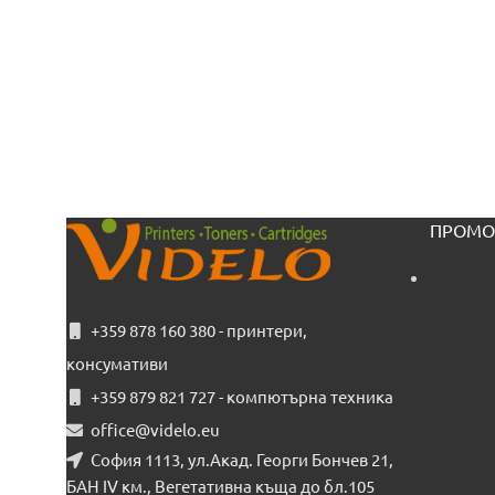
ПРОМО
+359 878 160 380 - принтери,
консумативи
+359 879 821 727 - компютърна техника
office@videlo.eu
София 1113, ул.Акад. Георги Бончев 21,
БАН IV км., Вегетативна къща до бл.105