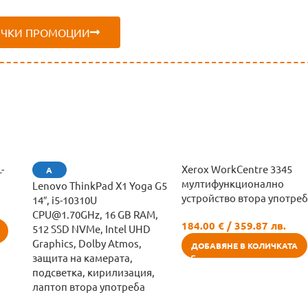
ИЧКИ ПРОМОЦИИ
-
Xerox WorkCentre 3345
А
мултифункционално
Lenovo ThinkPad X1 Yoga G5
устройство втора употре
14″, i5-10310U
CPU@1.70GHz, 16 GB RAM,
184.00
€
/ 359.87 лв.
512 SSD NVMe, Intel UHD
Graphics, Dolby Atmos,
ДОБАВЯНЕ В КОЛИЧКАТА
защита на камерата,
подсветка, кирилизация,
лаптоп втора употреба