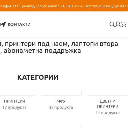
София 1113, ул.Акад. Георги Бончев 21, БАН IV км., Вегетативна къща до бл.1
И
КОНТАКТИ
и, принтери под наем, лаптопи втора
и, абонаметна поддръжка
КАТЕГОРИИ
ПРИНТЕРИ
МФУ
ЦВЕТНИ
ПРИНТЕРИ
17 продукта
35 продукта
11 продукта