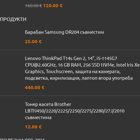
120.00
€
160.00
€
ПРОДУКТИ
Барабан Samsung DR204 съвместим
25.00
€
Lenovo ThinkPad T14s Gen 2, 14", i5-1145G7
CPU@2.60GHz, 16 GB RAM, 256 SSD NVMe, Intel Iris Xe
Graphics, Touchscreen, защита на камерата,
подсветка, кирилизация, лаптоп втора употреба
440.00
€
Тонер касета Brother
LBTN450/2220/2225/2250/2275/2280/27J/2010
съвместима
12.00
€