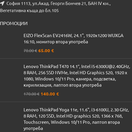
София 1113, ул.Акад. Георги Бончев 21, БАН IV км.,
Вегетативна къща до бл.105
ПРОМОЦИИ
EIZO FlexScan EV2416W, 24.1", 1920x1200 WUXGA
16:10, монитор втора употреба
65.00
€
70.00
€
Lenovo ThinkPad T470 14.1″, Intel i5-6300U@2.40GHz,
8 RAM, 256 SSD NVMe, Intel HD Graphics 520, 1920 x
1080, Windows 10/11 Pro, камера, подсветка,
кирилизация, лаптоп втора употреба
140.00
€
170.00
€
Lenovo ThinkPad Yoga 11e, 11.6", i3-6100U, 2.30 GHz,
8 RAM, 120 SSD, Intel HD graphics 520, 1366 x 768,
Touchscreen, Windows 10/11 Pro, лаптоп втора
употреба