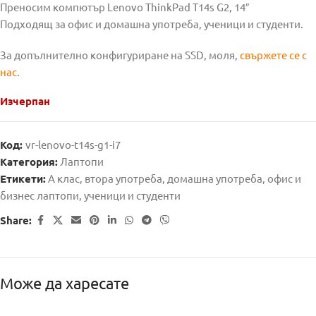
Преносим компютър Lenovo ThinkPad T14s G2, 14″
Подходящ за офис и домашна употреба, ученици и студенти.
За допълнително конфигуриране на SSD, моля,
свържете се с
нас
.
Изчерпан
Код:
vr-lenovo-t14s-g1-i7
Категория:
Лаптопи
Етикети:
А клас
,
втора употреба
,
домашна употреба
,
офис и
бизнес лаптопи
,
ученици и студенти
Share:
Може да харесате