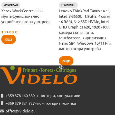
ИЗЧЕРПАН
ИЗЧЕРПАН
Xerox WorkCentre 3335
Lenovo ThinkPad T480s 14.1″,
мултифункционално
Intel i7-8650U, 1.9GHz, 4 cores,
устройство втора употреба
16 RAM, 512 SSD NVMe, Intel
UHD Graphics 620, 1920×1080,
133.00
€
камера със защита,
touchscreen, кирилизация,
ОЩЕ
Nano SIM, Windows 10/11 Pro,
лаптоп втора употреба
ОЩЕ
+359 878 160 380 - принтери, консумативи
+359 879 821 727 - компютърна техника
office@videlo.eu